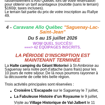
rassemblement d'Allo Québec lors de votre réservation
pour obtenir un tarif avantageux (roulotte (sans le terrain)
$160/jr, taxes incluses).
Le terrain fait partie du prix de votre inscription au Rallye
49.
4 -
Caravane Allo Québec
"Saguenay-Lac-
Saint-Jean"
Du 5 au 15 juillet 2026
WOW QUEL SUCCÈS!
===> 42 ÉQUIPAGES INSCRITS.
LA PÉRIODE D'INSCRIPTION EST
MAINTENANT TERMINÉE
La
Halte camping du Géant Motoris
é à St-Ambroise au
Saguenay sera notre port d'attache (sans frais) pour les
10 jours de notre séjour. De là nous pourrons rayonner à
la découverte de cette très belle région.
Trois activités principales sont réservées :
Croisière L'Escapade
sur le Saguenay le 7 juillet,
La Fabuleuse Histoire d'un Royaume
le 9 juillet,
Visite au
Village Historique de Val-Jalbert
le 11