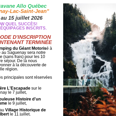
ravane Allo Québec
nay-Lac-Saint-Jean"
au 15 juillet 2026
W QUEL SUCCÈS!
0 ÉQUIPAGES INSCRITS.
IODE D'INSCRIPTION
INTENANT TERMINÉE
mping du Géant Motoris
é à
 au Saguenay sera notre
he (sans frais) pour les 10
re séjour. De là nous
yonner à la découverte de
lle région.
tés principales sont réservées
ière L'Escapade
sur le
ay le 7 juillet,
buleuse Histoire d'un
ume
le 9 juillet,
 au
Village Historique de
lbert
le 11 juillet.