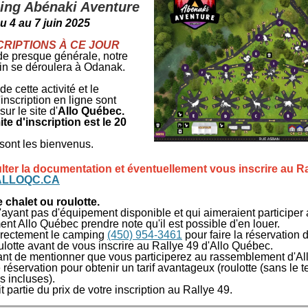
ng Abénaki Aventure
u 4 au 7 juin 2025
CRIPTIONS À CE JOUR
e presque générale, notre
uin se déroulera à Odanak.
de cette activité et le
'inscription en ligne sont
ur le site d'
Allo Québec.
ite d'inscription est le 20
 sont les bienvenus.
ter la documentation et éventuellement vous inscrire au Ra
ALLOQC.CA
 chalet ou roulotte.
ayant pas d'équipement disponible et qui aimeraient participer
t Allo Québec prendre note qu'il est possible d'en louer.
irectement le camping
(450) 954-3461
pour faire la réservation 
ulotte avant de vous inscrire au Rallye 49 d'Allo Québec.
rtant de mentionner que vous participerez au rassemblement d'A
e réservation pour obtenir un tarif avantageux (roulotte (sans le te
es incluses).
it partie du prix de votre inscription au Rallye 49.