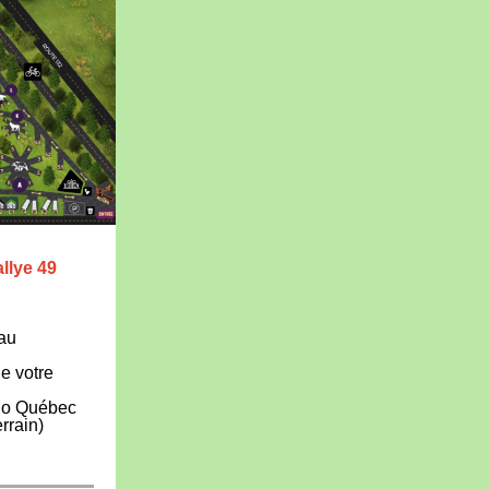
llye 49
 au
de votre
llo Québec
rrain)