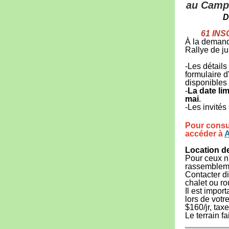
au
Campi
D
61 INS
À la demand
Rallye de j
-Les détails 
formulaire d
disponibles s
-
La date lim
mai
.
-Les invités
Pour consul
accéder à
Location de
Pour ceux n'
rassemblemen
Contacter d
chalet ou ro
Il est impo
lors de votr
$160/jr, tax
Le terrain fa