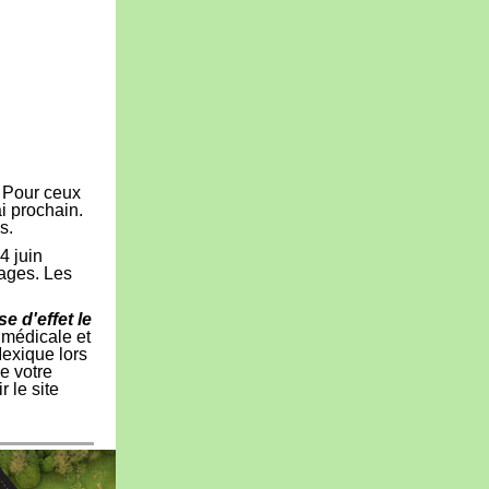
. Pour ceux
ai prochain.
s.
4 juin
pages. Les
 d'effet le
 médicale et
Mexique lors
e votre
 le site