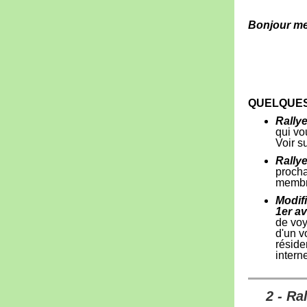
Bonjour me
QUELQUES
Rallye
qui vo
Voir su
Rallye
procha
membre
Modif
1er av
de voy
d'un v
réside
intern
2 - Ra