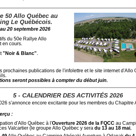
ye 50 Allo Québec au
ng Le Québécois.
 au 20 septembre 2026
ifs du 50e Rallye Allo
 en cours.
st
"Noir & Blanc"
.
es prochaines publications de l'infolettre et le site internet d'All
ils.
tions seront possibles à compter du début juin.
5
- CALENDRIER DES ACTIVITÉS 2026
026 s'annonce encore excitante pour les membres du Chapitre 
erçu :
ipation d'Allo Québec à l'
Ouverture 2026 de la FQCC
au Campi
es Valcartier (le groupe Allo Québec y sera
du 13 au 18 mai
,
 49
Allo Québec au Camping Abénaki Aventure à Odanak
du 4 