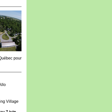
o Québec pour
Allo
ng Village
au 7 juin
,