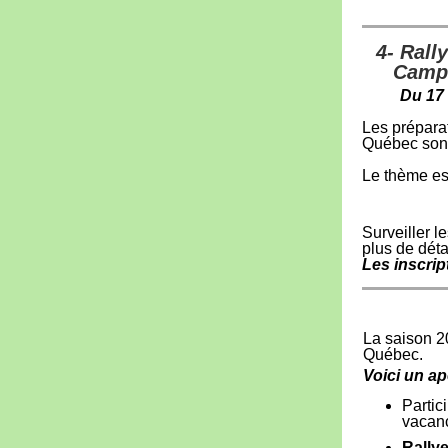
4- Rall
Campi
Du 17
Les préparat
Québec sont
Le thème e
Surveiller l
plus de déta
Les inscrip
La saison 2
Québec.
Voici un ap
Partic
vacanc
Rallye