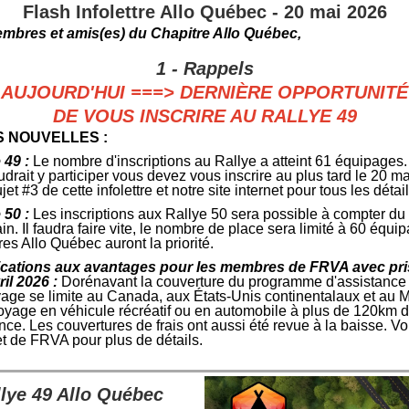
Flash Infolettre Allo Québec - 20 mai 2026
mbres et amis(es) du C
hapitre Allo Québec,
1 - Rappels
AUJOURD'HUI ===> DERNIÈRE OPPORTUNITÉ
DE VOUS INSCRIRE AU RALLYE 49
 NOUVELLES :
 49 :
Le nombre d'inscriptions au Rallye a atteint 61 équipages
udrait y participer vous devez vous inscrire au plus tard le 20 m
jet #3 de cette infolettre et notre site internet pour tous les détail
 50 :
Les inscriptions aux Rallye 50 sera possible à compter du 
in. Il faudra faire vite, le nombre de place sera limité à 60 équi
s Allo Québec auront la priorité.
ications aux avantages pour les membres de FRVA avec prise
ril 2026 :
Dorénavant la couverture du programme d'assistance
age se limite au Canada, aux États-Unis continentalaux et au 
oyage en véhicule récréatif ou en automobile à plus de 120km d
nce. Les couvertures de frais ont aussi été revue à la baisse. Voir
et de FRVA pour plus de détails.
llye 49 Allo Québec