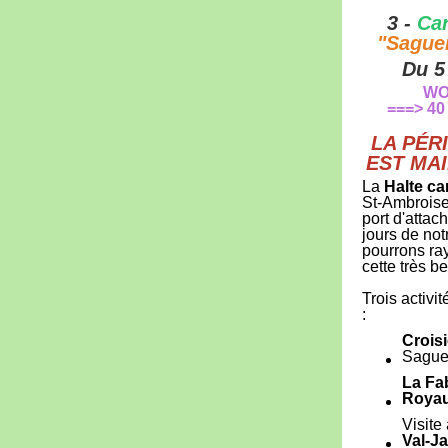
3 -
Ca
"Sague
Du 5 
WO
===> 4
LA PÉR
EST MA
La
Halte ca
St-Ambroise
port d'attac
jours de not
pourrons ra
cette très be
Trois activi
:
Crois
Saguen
La Fa
Roya
Visite
Val-Ja