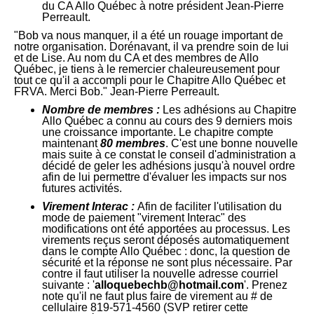
du CA Allo Québec à notre président Jean-Pierre
Perreault.
"Bob va nous manquer, il a été un rouage important de
notre organisation. Dorénavant, il va prendre soin de lui
et de Lise. Au nom du CA et des membres de Allo
Québec, je tiens à le remercier chaleureusement pour
tout ce qu'il a accompli pour le Chapitre Allo Québec et
FRVA. Merci Bob." Jean-Pierre Perreault.
Nombre de membres :
Les adhésions au Chapitre
Allo Québec a connu au cours des 9 derniers mois
une croissance importante. Le chapitre compte
maintenant
80 membres
. C'est une bonne nouvelle
mais suite à ce constat le conseil d'administration a
décidé de geler les adhésions jusqu'à nouvel ordre
afin de lui permettre d'évaluer les impacts sur nos
futures activités.
Virement Interac :
Afin de faciliter l'utilisation du
mode de paiement "virement Interac" des
modifications ont été apportées au processus. Les
virements reçus seront déposés automatiquement
dans le compte Allo Québec : donc, la question de
sécurité et la réponse ne sont plus nécessaire. Par
contre il faut utiliser la nouvelle adresse courriel
suivante : '
alloquebechb@hotmail.com
'. Prenez
note qu'il ne faut plus faire de virement au # de
cellulaire 819-571-4560 (SVP retirer cette