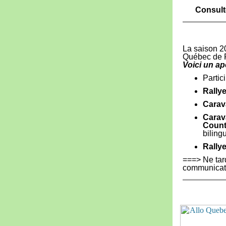
Consulte
La saison 2
Québec de F
Voici un ap
Partic
Rallye
Carav
Carav
Count
biling
Rallye
===> Ne tard
communicat