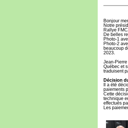
Bonjour mem
Notre présid
Rallye FMCA
De belles re
Photo-1 ave
Photo-2 ave
beaucoup de
2023.
Jean-Pierre 
Québec et se
traduisent 
Décision du
Il a été déc
paiements pa
Cette décisi
technique e
effectués p
Les paiemen