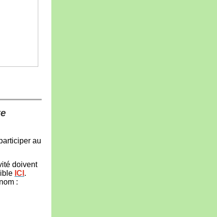
te
articiper au
vité doivent
nible
ICI
.
 nom :