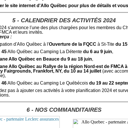
r le site internet d'Allo Québec pour plus de détails et vous
5 - CALENDRIER DES ACTIVITÉS 2024
024 s'annonce l'une des plus chargées pour les membres du Cha
MCA et leurs invités.
erçu :
ipation d'Allo Québec à l'
Ouverture de la FQCC
à St-Tite
du 15
 45
Allo Québec au Camping La Détente
du 6 au 9 juin
,
ane Allo Québec en Beauce
du 9 au 18 juin
,
ane Allo Québec au Rallye de la région Nord-est de FMCA à
y Fairgrounds, Frankfort, NY,
du 10 au 14 juillet
(avec accom
ue),
 46
Allo Québec au Camping Le Québécois
du 19 au 22 sept
ez pas à ajouter ces activités à votre planification 2024 et surv
ions.
6
- NOS COMMANDITAIRES