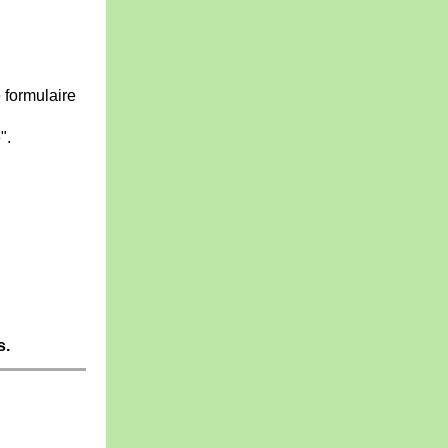
 formulaire
".
s.