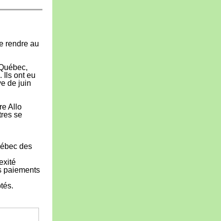
se rendre au
 Québec,
A.
Ils ont eu
e de juin
re Allo
tres se
Québec des
exité
es paiements
tés.