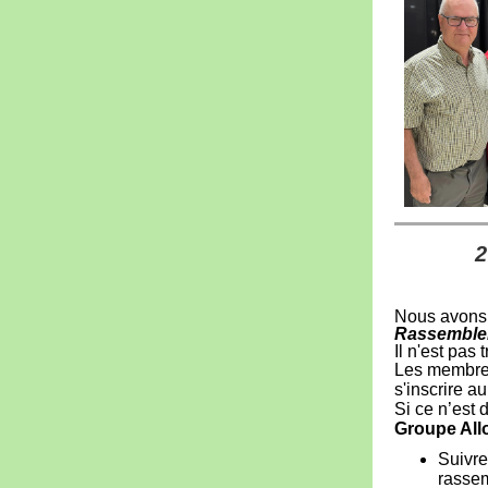
2
Nous avons 
Rassemblem
Il n'est pas
Les membres 
s'inscrire a
Si ce n’est 
Groupe All
Suivre
rasse