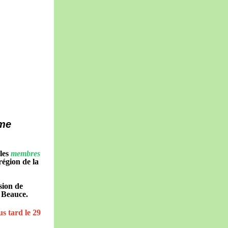
rme
 les
membres
région de la
sion de
a Beauce.
us tard le 29