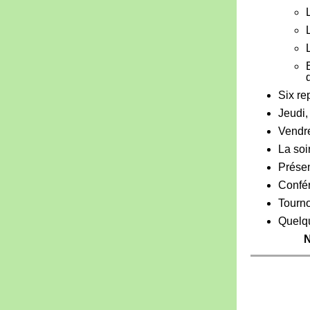
Six re
Jeudi,
Vendre
La soi
Présen
Confé
Tourno
Quelqu
N