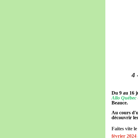
4 
Du 9 au 16 j
Allo Québec e
Beauce.
Au cours d'u
découvrir le
Faites vite l
février 2024