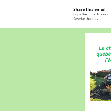
Le ch
québé
F