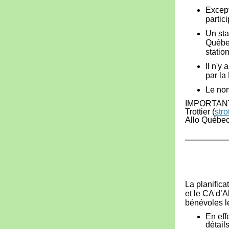
Except
partic
Un sta
Québec
statio
Il n'y
par la
Le nom
IMPORTAN
Trottier (
stro
Allo Québec
La planifica
et le CA d’
bénévoles le
En eff
détail