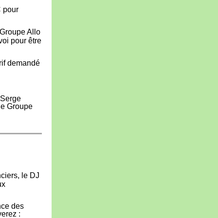
C pour
 Groupe Allo
voi pour être
arif demandé
.
 Serge
 le Groupe
nciers, le DJ
ux
nce des
verez :