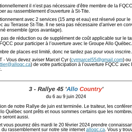
ionnellement il n'est pas nécessaire d'être membre de la FQC
iper au rassemblement d'ouverture à St-Tite.
tionnement avec 2 services (15 amp et eau) est réservé pour le
 au Terrasse St-Tite. Il ne sera pas nécessaire d'arriver en con
nné ensemble (gros avantage).
 a pas de réduction ou de supplément de coût applicable sur le t
 FQCC pour participer à l’ouverture avec le Groupe Allo Québec
bre de places est limité, donc ne tardez pas pour vous inscrire.
T
- Vous devez aviser Marcel Cyr (
cyrmarcel55@gmail.com
) ou
ttier@alloqc.ca
) de votre participation à l’ouverture FQCC avec
.
3 - Rallye 45 '
Allo
Country
'
du 6 au 9 juin 2024
tion de notre Rallye de juin est terminée. Le traiteur, les confére
Allo Québec sont prêts et nous sommes certains que les nombre
 seront aussi.
et vous pourrez dès mardi le 20 février 2024 prendre connaissa
s du rassemblement sur notre site internet
alloqc.ca
. Vous y trou