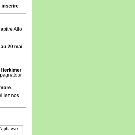
 inscrire
pitre Allo
 au 20 mai
,
 Herkimer
pagnateur
embre
.
eillez nos