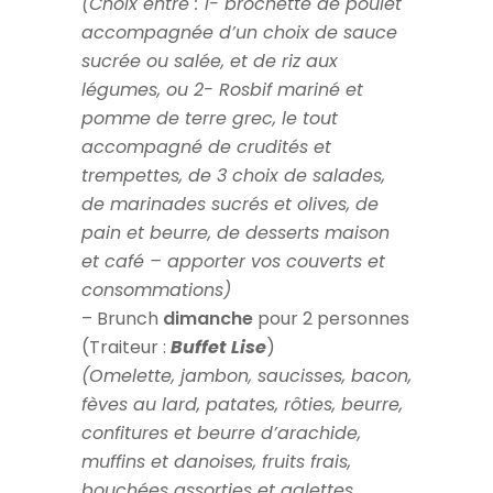
(
Choix entre : 1- brochette de poulet
accompagnée d’un choix de sauce
sucrée ou salée, et de riz aux
légumes, ou 2- Rosbif mariné et
pomme de terre grec,
le tout
accompagné de crudités et
trempettes, de 3 choix de salades,
de marinades sucrés et olives, de
pain et beurre, de desserts maison
et café – apporter vos couverts et
consommations)
– Brunch
dimanche
pour 2 personnes
(Traiteur :
Buffet Lise
)
(Omelette,
jambon, saucisses, bacon,
fèves au lard, patates, rôties, beurre,
confitures et beurre d’arachide,
muffins et danoises, fruits frais,
bouchées assorties et galettes