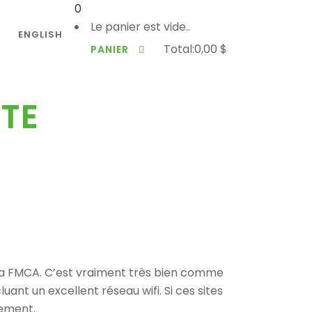
0
Le panier est vide..
ENGLISH
Total:
0,00
$
PANIER
TE
la FMCA. C’est vraiment très bien comme
uant un excellent réseau wifi. Si ces sites
lement.