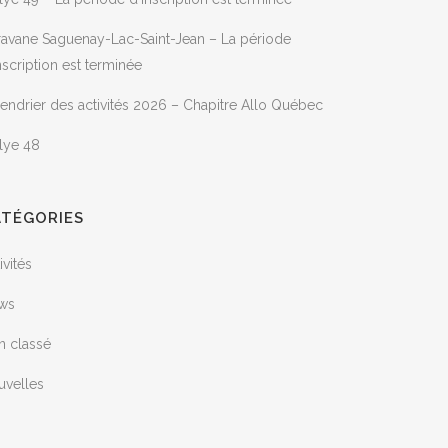
ravane Saguenay-Lac-Saint-Jean – La période
nscription est terminée
endrier des activités 2026 – Chapitre Allo Québec
lye 48
ATÉGORIES
ivités
ws
n classé
uvelles