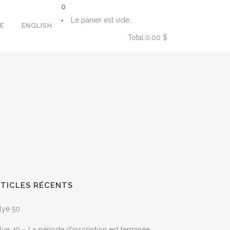
0
Le panier est vide..
E
ENGLISH
Total:
0,00
$
PANIER
TICLES RÉCENTS
lye 50
lye 49 – La période d’inscription est terminée