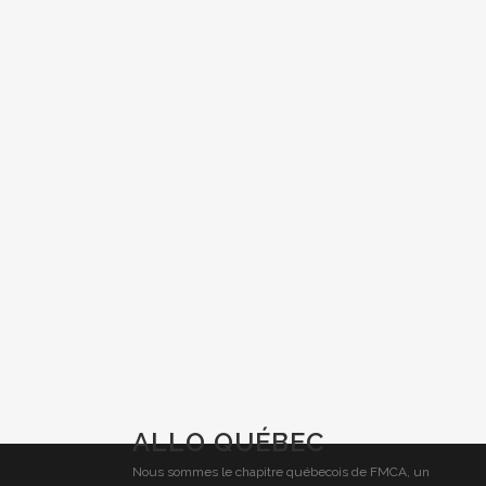
ALLO QUÉBEC
Nous sommes le chapitre québecois de FMCA, un