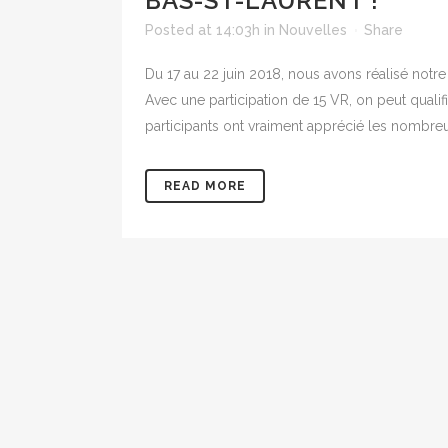
BAS-ST-LAURENT !
Posted at 14:03h
in
Nouvelles
Share
Du 17 au 22 juin 2018, nous avons réalisé not
Avec une participation de 15 VR, on peut qualif
participants ont vraiment apprécié les nombreus
READ MORE