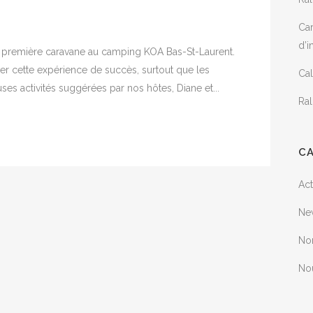
Ca
d’i
re première caravane au camping KOA Bas-St-Laurent.
ier cette expérience de succès, surtout que les
Cal
es activités suggérées par nos hôtes, Diane et...
Ral
C
Act
Ne
No
No